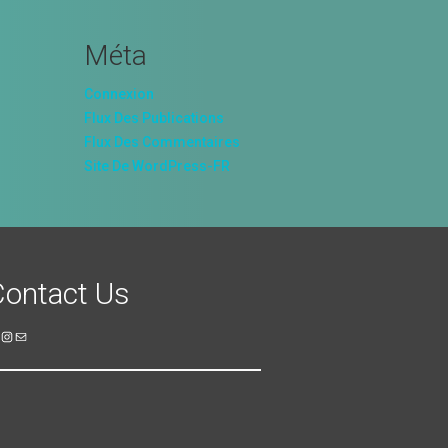
Méta
Connexion
Flux Des Publications
Flux Des Commentaires
Site De WordPress-FR
Contact Us