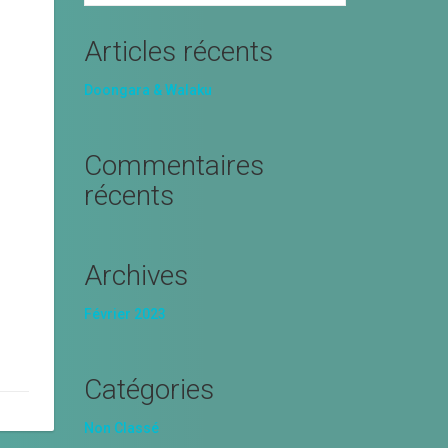
Articles récents
Doongara & Walaku
Commentaires
récents
Archives
Février 2023
Catégories
Non Classé